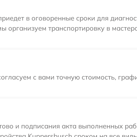
иедет в оговоренные сроки для диагност
мы организуем транспортировку в мастер
огласуем с вами точную стоимость, графи
отово и подписания акта выполненных раб
ойства Kuppersbusch сроком на все виды