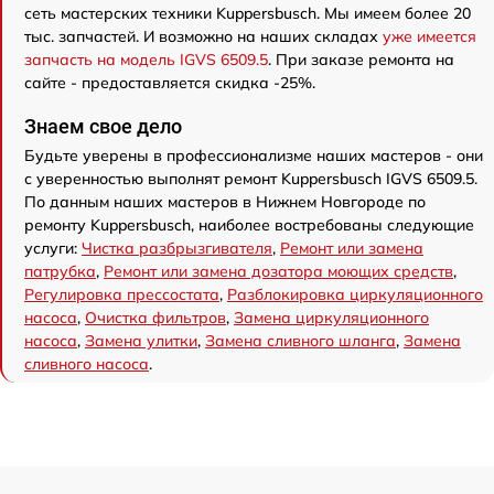
сеть мастерских техники Kuppersbusch. Мы имеем более 20
тыс. запчастей. И возможно на наших складах
уже имеется
запчасть на модель IGVS 6509.5
. При заказе ремонта на
сайте - предоставляется скидка -25%.
Знаем свое дело
Будьте уверены в профессионализме наших мастеров - они
с уверенностью выполнят ремонт Kuppersbusch IGVS 6509.5.
По данным наших мастеров в Нижнем Новгороде по
ремонту Kuppersbusch, наиболее востребованы следующие
услуги:
Чистка разбрызгивателя
,
Ремонт или замена
патрубка
,
Ремонт или замена дозатора моющих средств
,
Регулировка прессостата
,
Разблокировка циркуляционного
насоса
,
Очистка фильтров
,
Замена циркуляционного
насоса
,
Замена улитки
,
Замена сливного шланга
,
Замена
сливного насоса
.