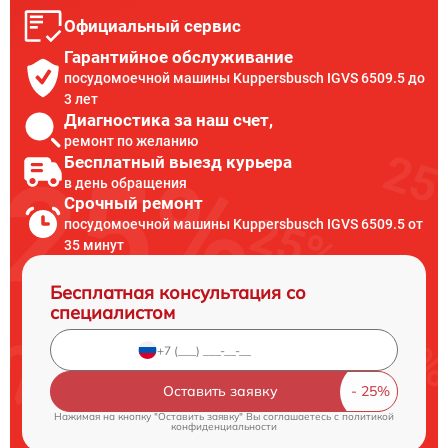
Официальный сервис
Гарантийное обслуживание
посудомоечной машины Kuppersbusch IGVS 6509.5 до
3 лет
Диагностика за наш счет,
ремонт по желанию
Бесплатный выезд курьера
в день обращения
Срочный ремонт
посудомоечной машины Kuppersbusch IGVS 6509.5 от
35 минут
Бесплатная консультация со
специалистом
Оставить заявку
Нажимая на кнопку "Оставить заявку" Вы соглашаетесь c
политикой
конфиденциальности