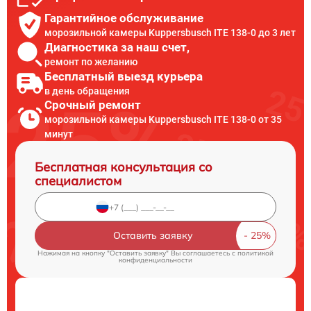
Гарантийное обслуживание
морозильной камеры Kuppersbusch ITE 138-0 до 3 лет
Диагностика за наш счет,
ремонт по желанию
Бесплатный выезд курьера
в день обращения
Срочный ремонт
морозильной камеры Kuppersbusch ITE 138-0 от 35
минут
Бесплатная консультация со
специалистом
Оставить заявку
Нажимая на кнопку "Оставить заявку" Вы соглашаетесь c
политикой
конфиденциальности