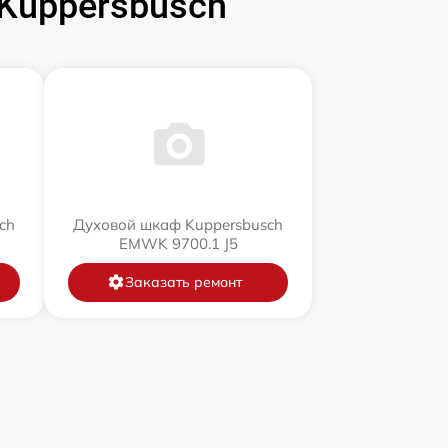
Kuppersbusch
ch
Духовой шкаф Kuppersbusch
EMWK 9700.1 J5
Заказать ремонт