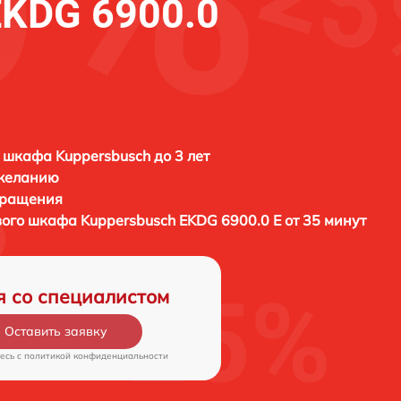
EKDG 6900.0
 шкафа Kuppersbusch до 3 лет
 желанию
бращения
вого шкафа
Kuppersbusch EKDG 6900.0 E от 35 минут
я со специалистом
Оставить заявку
есь c
политикой конфиденциальности