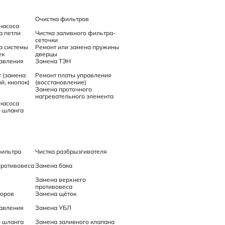
Очистка фильтров
насоса
а петли
Чистка заливного фильтра-
сеточки
а системы
Ремонт или замена пружины
ек
дверцы
равления
Замена ТЭН
 (замена
Ремонт платы управления
й, кнопок)
(восстановление)
Замена проточного
нагревательного элемента
насоса
о шланга
фильтра
Чистка разбрызгивателя
противовеса
Замена бака
Замена верхнего
противовеса
торов
Замена щёток
равления
Замена УБЛ
о шланга
Замена заливного клапана