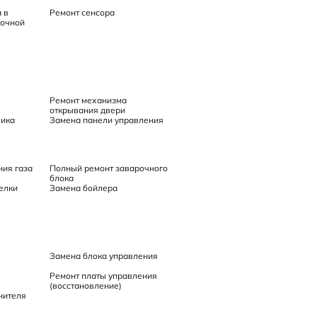
 в
Ремонт сенсора
рочной
Ремонт механизма
открывания двери
чика
Замена панели управления
ния газа
Полный ремонт заварочного
блока
елки
Замена бойлера
Замена блока управления
Ремонт платы управления
(восстановление)
нителя