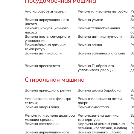
Посудомоечная машина
Чистка разбрызгивателя
Ремонт или замена патрубка
Р
м
Замена циркуляционного
Замена улитки
З
насоса
Ремонт циркуляционного
Ремонт теплообменника
Р
насоса
б
Замена платы сенсорного
Замена датчика мутности
З
управления
Ремонт/замена датчика
Замена замка
Р
температуры
Замена датчика соли
Замена заливного клапана
З
Замена прессостата
Замена П-образного
З
уплотнителя дверцы
д
Стиральная машина
Замена приводного ремня
Замена шкива барабана
З
э
Чистка заливного фильтра-
Ремонт или замена петли
Р
сеточки
двери
Замена опоры бака
Ремонт аквастопа
З
Ремонт или замена дозатора
Ремонт/замена датчика
З
моющих средств
температуры
Замена крестовины
Корпусный ремонт (замена
Р
резинок, креплений, кнопок)
(
Замена циркуляционного
Замена сливного шланга
З