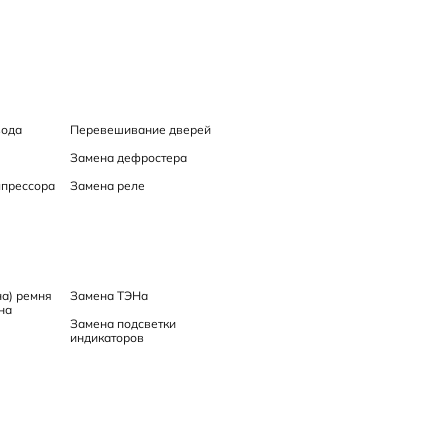
вода
Перевешивание дверей
Замена дефростера
мпрессора
Замена реле
на) ремня
Замена ТЭНа
на
Замена подсветки
индикаторов