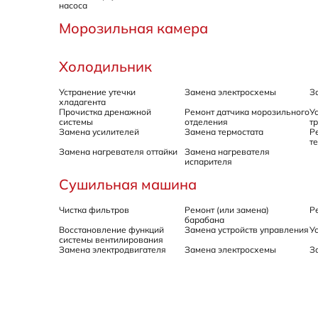
насоса
Морозильная камера
Холодильник
Устранение утечки
Замена электросхемы
З
хладагента
Прочистка дренажной
Ремонт датчика морозильного
У
системы
отделения
т
Замена усилителей
Замена термостата
Р
т
Замена нагревателя оттайки
Замена нагревателя
испарителя
Сушильная машина
Чистка фильтров
Ремонт (или замена)
Р
барабана
Восстановление функций
Замена устройств управления
У
системы вентилирования
Замена электродвигателя
Замена электросхемы
З