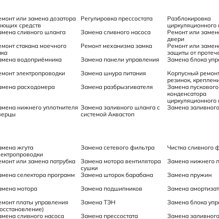
емонт или замена дозатора
Регулировка прессостата
Разблокировка
оющих средств
циркуляционного 
амена сливного шланга
Замена сливного насоса
Ремонт или замен
двери
емонт стакана моечного
Ремонт механизма замка
Ремонт или замен
ака
защиты от протеч
амена водоприёмника
Замена панели управления
Замена блока уп
емонт электропроводки
Замена шнура питания
Корпусный ремонт
резинок, креплени
амена расходомера
Замена разбрызгивателя
Замена пускового
конденсатора
циркуляционного 
амена нижнего уплотнителя
Замена заливного шланга с
Замена заливног
верцы
системой Аквастоп
амена жгута
Замена сетевого фильтра
Чистка сливного 
лектропроводки
емонт или замена патрубка
Замена мотора вентилятора
Замена нижнего 
сушки
амена селектора программ
Замена шторок барабана
Замена пружин
амена мотора
Замена подшипников
Замена амортиза
емонт платы управления
Замена ТЭН
Замена блока уп
восстановление)
амена сливного насоса
Замена прессостата
Замена заливног