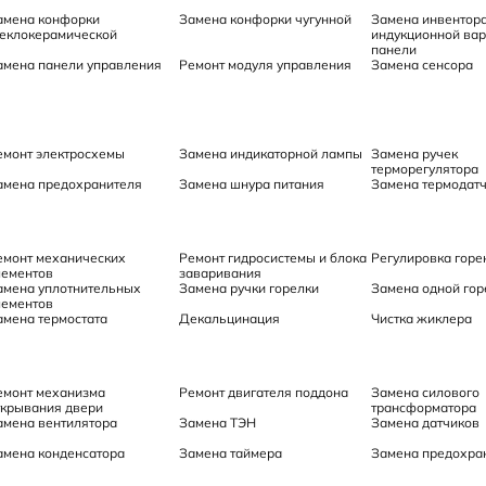
амена конфорки
Замена конфорки чугунной
Замена инвентора
теклокерамической
индукционной ва
панели
амена панели управления
Ремонт модуля управления
Замена сенсора
емонт электросхемы
Замена индикаторной лампы
Замена ручек
терморегулятора
амена предохранителя
Замена шнура питания
Замена термодат
емонт механических
Ремонт гидросистемы и блока
Регулировка горе
лементов
заваривания
амена уплотнительных
Замена ручки горелки
Замена одной гор
лементов
амена термостата
Декальцинация
Чистка жиклера
емонт механизма
Ремонт двигателя поддона
Замена силового
ткрывания двери
трансформатора
амена вентилятора
Замена ТЭН
Замена датчиков
амена конденсатора
Замена таймера
Замена предохра