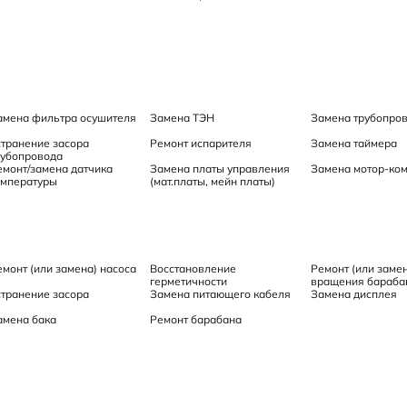
амена фильтра осушителя
Замена ТЭН
Замена трубопро
странение засора
Ремонт испарителя
Замена таймера
рубопровода
емонт/замена датчика
Замена платы управления
Замена мотор-ко
емпературы
(мат.платы, мейн платы)
емонт (или замена) насоса
Восстановление
Ремонт (или заме
герметичности
вращения бараба
странение засора
Замена питающего кабеля
Замена дисплея
амена бака
Ремонт барабана