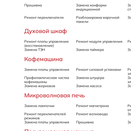
Прошивка
Замена конфорки
З
индукционной
с
Ремонт переключателя
Разблокировка варочной
З
панели
Духовой шкаф
Ремонт платы управления
Ремонт модуля управления
Р
(восстановление)
Замена ТЭН
Замена таймера
З
Кофемашина
Замена платы управления
Ремонт силовой установки
Р
э
Профилактическая чистка
Замена штуцера
З
кофемашины
э
Замена жерновов
Замена насоса
З
Микроволновая печь
Замена лампочки
Ремонт магнетрона
Р
о
Ремонт переключателей
Ремонт волновода
З
режимов
Замена платы управления
Прошивка
З